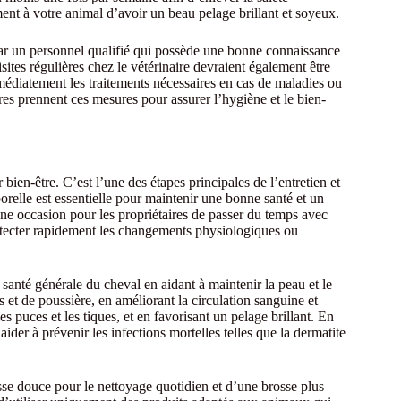
ent à votre animal d’avoir un beau pelage brillant et soyeux.
 par un personnel qualifié qui possède une bonne connaissance
ites régulières chez le vétérinaire devraient également être
mmédiatement les traitements nécessaires en cas de maladies ou
res prennent ces mesures pour assurer l’hygiène et le bien-
bien-être. C’est l’une des étapes principales de l’entretien et
relle est essentielle pour maintenir une bonne santé et un
ne occasion pour les propriétaires de passer du temps avec
étecter rapidement les changements physiologiques ou
a santé générale du cheval en aidant à maintenir la peau et le
s et de poussière, en améliorant la circulation sanguine et
es puces et les tiques, et en favorisant un pelage brillant. En
ider à prévenir les infections mortelles telles que la dermatite
sse douce pour le nettoyage quotidien et d’une brosse plus