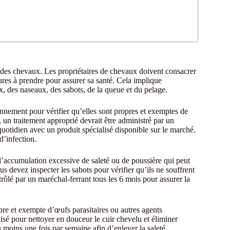
 des chevaux. Les propriétaires de chevaux doivent consacrer
sures à prendre pour assurer sa santé. Cela implique
ux, des naseaux, des sabots, de la queue et du pelage.
iennement pour vérifier qu’elles sont propres et exemptes de
, un traitement approprié devrait être administré par un
quotidien avec un produit spécialisé disponible sur le marché.
d’infection.
l’accumulation excessive de saleté ou de poussière qui peut
 devez inspecter les sabots pour vérifier qu’ils ne souffrent
trôlé par un maréchal-ferrant tous les 6 mois pour assurer la
opre et exempte d’œufs parasitaires ou autres agents
isé pour nettoyer en douceur le cuir chevelu et éliminer
au moins une fois par semaine afin d’enlever la saleté