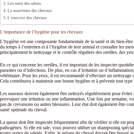
Les soins des sabots
La nourriture des chevaux
L’exercice des chevaux
L’importance de l’hygiène pour les chevaux
L’hygiène est une composante fondamentale de la santé et du bien-être
du temps à l’entretien et à l’hygiène de leur animal et connaître les me
principalement le nettoyage et le contrôle réguliers des oreilles, des ye
En ce qui concerne les oreilles, il est important de les inspecter quotid
parasites ou d’infections. De plus, en cas d’irritation ou d’inflammation
vétérinaire. Pour les yeux, il est recommandé d’effectuer un nettoyage 
Cela contribuera à maintenir une bonne hygiène et à prévenir tout type 
Les naseaux doivent également être nettoyés régulièrement pour éviter 
provoquer une irritation ou une inflammation. Une fois par semaine, vous
pas de crevaisons ou autres blessures. Leur état doit également être con
santé optimale du cheval.
La queue doit être inspectée fréquemment afin de vérifier si elle est pr
pathogènes. Si elle est sale, vous pouvez utiliser un shampooing spécial
toutes sortes de saletés. Enfin, le pelage du cheval devrait être brossé 