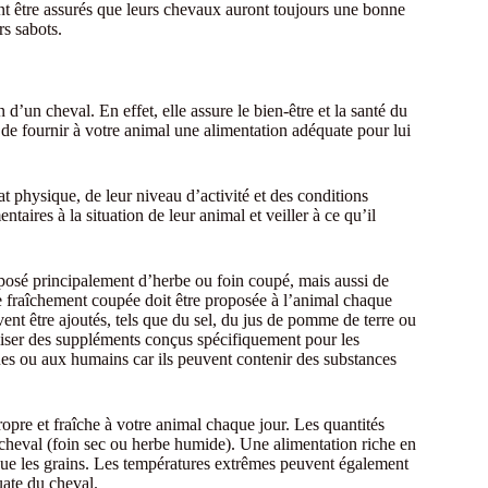
ent être assurés que leurs chevaux auront toujours une bonne
rs sabots.
d’un cheval. En effet, elle assure le bien-être et la santé du
 de fournir à votre animal une alimentation adéquate pour lui
t physique, de leur niveau d’activité et des conditions
taires à la situation de leur animal et veiller à ce qu’il
posé principalement d’herbe ou foin coupé, mais aussi de
e fraîchement coupée doit être proposée à l’animal chaque
nt être ajoutés, tels que du sel, du jus de pomme de terre ou
iliser des suppléments conçus spécifiquement pour les
es ou aux humains car ils peuvent contenir des substances
propre et fraîche à votre animal chaque jour. Les quantités
cheval (foin sec ou herbe humide). Une alimentation riche en
s que les grains. Les températures extrêmes peuvent également
uate du cheval.