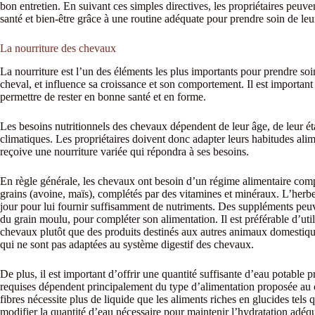
bon entretien. En suivant ces simples directives, les propriétaires peuv
santé et bien-être grâce à une routine adéquate pour prendre soin de leu
La nourriture des chevaux
La nourriture est l’un des éléments les plus importants pour prendre soin 
cheval, et influence sa croissance et son comportement. Il est important
permettre de rester en bonne santé et en forme.
Les besoins nutritionnels des chevaux dépendent de leur âge, de leur éta
climatiques. Les propriétaires doivent donc adapter leurs habitudes alimen
reçoive une nourriture variée qui répondra à ses besoins.
En règle générale, les chevaux ont besoin d’un régime alimentaire com
grains (avoine, maïs), complétés par des vitamines et minéraux. L’herb
jour pour lui fournir suffisamment de nutriments. Des suppléments peuve
du grain moulu, pour compléter son alimentation. Il est préférable d’ut
chevaux plutôt que des produits destinés aux autres animaux domestiqu
qui ne sont pas adaptées au système digestif des chevaux.
De plus, il est important d’offrir une quantité suffisante d’eau potable 
requises dépendent principalement du type d’alimentation proposée au 
fibres nécessite plus de liquide que les aliments riches en glucides tel
modifier la quantité d’eau nécessaire pour maintenir l’hydratation adéq