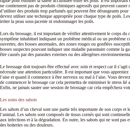
rigide pour éliminer la saleté accumulée entre les poils. Il est importa
ne contiennent pas de produits chimiques agressifs qui peuvent causer des
d’utiliser des produits trop parfumés qui peuvent être dérangeants pour
devrez utiliser une technique appropriée pour chaque type de poils. Les
irriter la peau sous-jacente ni endommager les poils.
Lors du brossage, il est important de vérifier attentivement le corps d
symptôme inhabituel indiquant un problème médical ou un problème co
ouvertes, des bosses anormales, des zones rouges ou gonflées susceptib
bosses suspectes pouvant indiquer une maladie parasitaire comme la gal
être causés par des parasites externes ou des allergènes environnement
Le brossage doit toujours être effectué avec soin et respect car il s’agit 
nécessite une attention particulière. Il est important que vous appreniez
l’aise et quand il commence à être nerveux ou mal à l’aise. Vous devrez
de commencer le brossage car cela permettra de minimiser le stress lié 
Enfin, ne jamais sauter une session de brossage car cela empêchera vot
Les soins des sabots
Les sabots d’un cheval sont une partie très importante de son corps et leu
l’animal. Les sabots sont composés de tissus cornés qui sont continuelle
aux infections et à la dégradation. En outre, les sabots qui ne sont pa
des boiteries ou des douleurs.