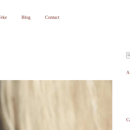
Teke
Blog
Contact
A
ré
Ar
C