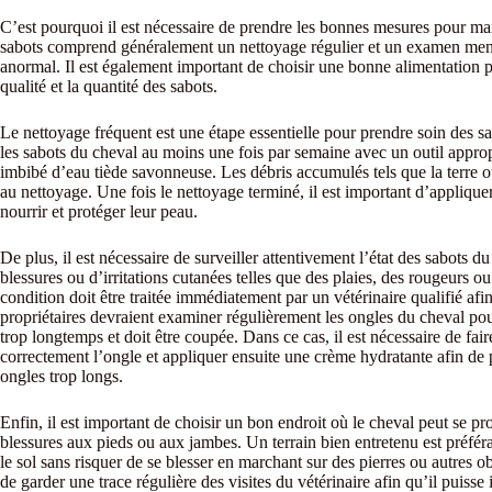
C’est pourquoi il est nécessaire de prendre les bonnes mesures pour main
sabots comprend généralement un nettoyage régulier et un examen mensu
anormal. Il est également important de choisir une bonne alimentation p
qualité et la quantité des sabots.
Le nettoyage fréquent est une étape essentielle pour prendre soin des sa
les sabots du cheval au moins une fois par semaine avec un outil appro
imbibé d’eau tiède savonneuse. Les débris accumulés tels que la terre o
au nettoyage. Une fois le nettoyage terminé, il est important d’appliqu
nourrir et protéger leur peau.
De plus, il est nécessaire de surveiller attentivement l’état des sabots du
blessures ou d’irritations cutanées telles que des plaies, des rougeurs 
condition doit être traitée immédiatement par un vétérinaire qualifié af
propriétaires devraient examiner régulièrement les ongles du cheval pou
trop longtemps et doit être coupée. Dans ce cas, il est nécessaire de fai
correctement l’ongle et appliquer ensuite une crème hydratante afin de p
ongles trop longs.
Enfin, il est important de choisir un bon endroit où le cheval peut se 
blessures aux pieds ou aux jambes. Un terrain bien entretenu est préféra
le sol sans risquer de se blesser en marchant sur des pierres ou autres o
de garder une trace régulière des visites du vétérinaire afin qu’il puisse 