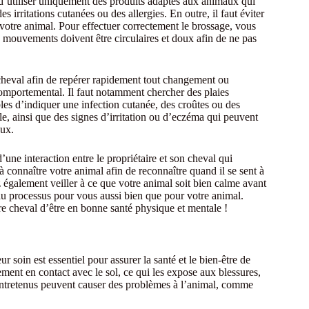
nt d’utiliser uniquement des produits adaptés aux animaux qui
 irritations cutanées ou des allergies. En outre, il faut éviter
 votre animal. Pour effectuer correctement le brossage, vous
 mouvements doivent être circulaires et doux afin de ne pas
u cheval afin de repérer rapidement tout changement ou
mportemental. Il faut notamment chercher des plaies
les d’indiquer une infection cutanée, des croûtes ou des
e, ainsi que des signes d’irritation ou d’eczéma qui peuvent
aux.
d’une interaction entre le propriétaire et son cheval qui
 à connaître votre animal afin de reconnaître quand il se sent à
 également veiller à ce que votre animal soit bien calme avant
au processus pour vous aussi bien que pour votre animal.
re cheval d’être en bonne santé physique et mentale !
r soin est essentiel pour assurer la santé et le bien-être de
ment en contact avec le sol, ce qui les expose aux blessures,
s entretenus peuvent causer des problèmes à l’animal, comme