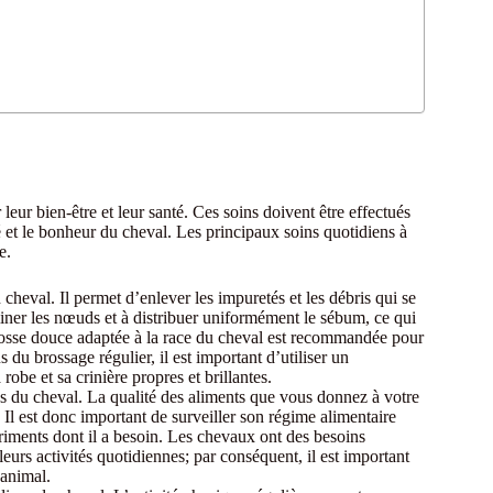
eur bien-être et leur santé. Ces soins doivent être effectués
nté et le bonheur du cheval. Les principaux soins quotidiens à
e.
 cheval. Il permet d’enlever les impuretés et les débris qui se
iminer les nœuds et à distribuer uniformément le sébum, ce qui
rosse douce adaptée à la race du cheval est recommandée pour
du brossage régulier, il est important d’utiliser un
be et sa crinière propres et brillantes.
ns du cheval. La qualité des aliments que vous donnez à votre
. Il est donc important de surveiller son régime alimentaire
utriments dont il a besoin. Les chevaux ont des besoins
leurs activités quotidiennes; par conséquent, il est important
 animal.