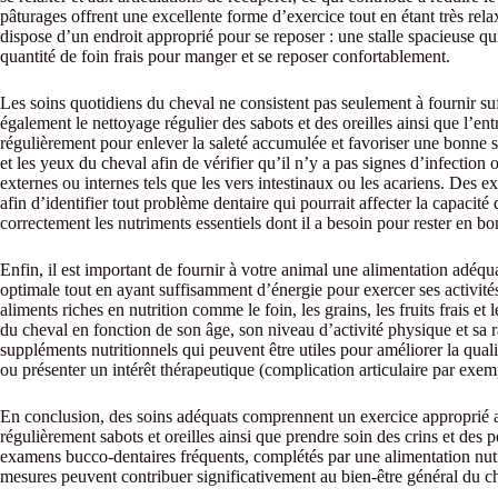
pâturages offrent une excellente forme d’exercice tout en étant très re
dispose d’un endroit approprié pour se reposer : une stalle spacieuse qu
quantité de foin frais pour manger et se reposer confortablement.
Les soins quotidiens du cheval ne consistent pas seulement à fournir su
également le nettoyage régulier des sabots et des oreilles ainsi que l’ent
régulièrement pour enlever la saleté accumulée et favoriser une bonne sa
et les yeux du cheval afin de vérifier qu’il n’y a pas signes d’infection o
externes ou internes tels que les vers intestinaux ou les acariens. Des 
afin d’identifier tout problème dentaire qui pourrait affecter la capaci
correctement les nutriments essentiels dont il a besoin pour rester en bo
Enfin, il est important de fournir à votre animal une alimentation adéqu
optimale tout en ayant suffisamment d’énergie pour exercer ses activité
aliments riches en nutrition comme le foin, les grains, les fruits frais e
du cheval en fonction de son âge, son niveau d’activité physique et sa r
suppléments nutritionnels qui peuvent être utiles pour améliorer la qual
ou présenter un intérêt thérapeutique (complication articulaire par exem
En conclusion, des soins adéquats comprennent un exercice approprié as
régulièrement sabots et oreilles ainsi que prendre soin des crins et des p
examens bucco-dentaires fréquents, complétés par une alimentation nutr
mesures peuvent contribuer significativement au bien-être général du c