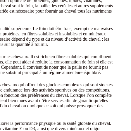
ison optimale de protéines, glucides, lipides, vitamines,
eval sont le foin, la paille, les céréales et autres suppléments
variée est nécessaire pour fournir au cheval tous les nutriments
qualité supérieure. Le foin doit être frais, exempt de mauvaises
n protéines, en fibres solubles et insolubles et en minéraux
saire dépend du type et du niveau d’activité du cheval ; les
s sur la quantité à fournir.
r les chevaux. Il est riche en fibres solubles qui contribuent
s, elle peut aider à réduire la consommation de foin si elle est
ependant, il convient de noter que la paille ne fournit pas
me substitut principal à un régime alimentaire équilibré.
es chevaux qui offrent des glucides complexes qui sont stockés
e endurance lors des activités sportives ou des compétitions.
en fonction des préférences du cheval. Lorsque l’on complète
ient bien mues avant d’être servies afin de garantir qu’elles
f du cheval ou quoi que ce soit qui puisse provoquer des
éliorer la performance physique ou la santé globale du cheval.
a vitamine E ou D3, ainsi que divers minéraux et oligo –