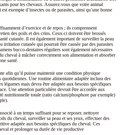
laxants pour les chevaux. Assurez-vous que votre animal
i est exempte d’insectes ou de parasites, ainsi qu’une bonne
ffisamment d’exercice et de repos ; ils comprennent
retien des poils et des crins. Ceux-ci doivent être brossés
nté cutanée. Il est également important de surveiller la peau
u irritation cutanée qui pourrait être causée par des parasites
examens bucco-dentaires réguliers sont également nécessaires
té du cheval à mâcher correctement son alimentation et absorber
nne santé.
ate afin qu’il puisse maintenir une condition physique
s quotidiennes. Une routine alimentaire adaptée inclura des
t les légumes mais devra être adaptée aux besoins spécifiques
ace. Une attention particulière devrait être accordée aux
ité nutritionnelle totale (ratio calcium/phosphore par exemple)
ple).
socié à un temps suffisant pour se reposer, nettoyer
oils du cheval, surveiller sa peau et ses yeux, effectuer des
itive adaptée aux besoins spécifiques du cheval. Ces
heval et prolonger sa durée de vie productive