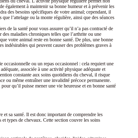
iens du cheval. L’activité physique régulière permet non
ide également à maintenir sa bonne humeur et à prévenir les
a des besoins spécifiques de votre animal; cependant, il
s que l’attelage ou la monte régulière, ainsi que des séances
iers de la santé pour vous assurer qu’il n’a pas contracté de
r des maladies chroniques telles que l’arthrite ou une
er que votre animal reste en bonne santé. De plus, une bonne
rnes indésirables qui peuvent causer des problèmes graves à
occasionnelle ou un repas occasionnel : cela requiert une
 adéquate, associée à une activité physique adéquate et
tention constante aux soins quotidiens du cheval, il risque
sance ou même entraîner une invalidité précoce permanente.
 pour qu’il puisse mener une vie heureuse et en bonne santé
e et sa santé. Il est donc important de comprendre les
es et types de chevaux. Cette section couvre les soins