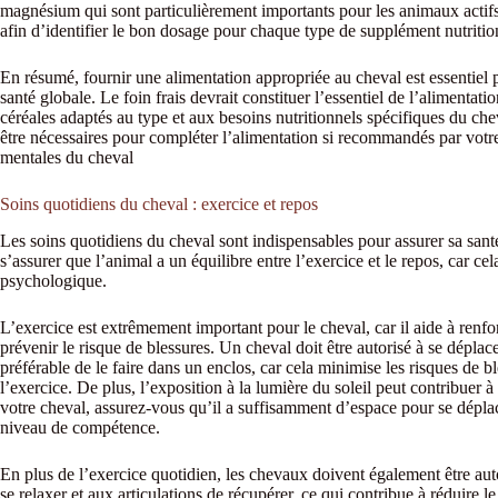
magnésium qui sont particulièrement importants pour les animaux actifs 
afin d’identifier le bon dosage pour chaque type de supplément nutrition
En résumé, fournir une alimentation appropriée au cheval est essentiel 
santé globale. Le foin frais devrait constituer l’essentiel de l’alimenta
céréales adaptés au type et aux besoins nutritionnels spécifiques du che
être nécessaires pour compléter l’alimentation si recommandés par votr
mentales du cheval
Soins quotidiens du cheval : exercice et repos
Les soins quotidiens du cheval sont indispensables pour assurer sa santé
s’assurer que l’animal a un équilibre entre l’exercice et le repos, car ce
psychologique.
L’exercice est extrêmement important pour le cheval, car il aide à renfor
prévenir le risque de blessures. Un cheval doit être autorisé à se déplac
préférable de le faire dans un enclos, car cela minimise les risques de bl
l’exercice. De plus, l’exposition à la lumière du soleil peut contribuer
votre cheval, assurez-vous qu’il a suffisamment d’espace pour se dépla
niveau de compétence.
En plus de l’exercice quotidien, les chevaux doivent également être au
se relaxer et aux articulations de récupérer, ce qui contribue à réduire 