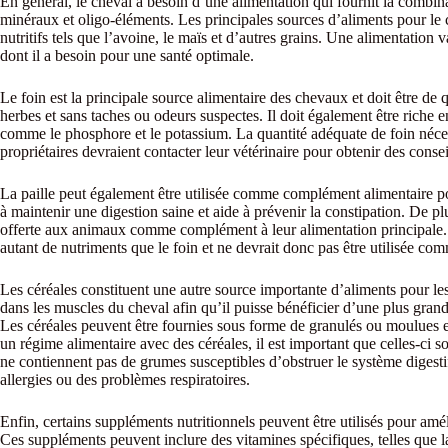
En général, le cheval a besoin d’une alimentation qui fournit la combina
minéraux et oligo-éléments. Les principales sources d’aliments pour le ch
nutritifs tels que l’avoine, le maïs et d’autres grains. Une alimentation 
dont il a besoin pour une santé optimale.
Le foin est la principale source alimentaire des chevaux et doit être de 
herbes et sans taches ou odeurs suspectes. Il doit également être riche e
comme le phosphore et le potassium. La quantité adéquate de foin néces
propriétaires devraient contacter leur vétérinaire pour obtenir des conseil
La paille peut également être utilisée comme complément alimentaire pou
à maintenir une digestion saine et aide à prévenir la constipation. De plu
offerte aux animaux comme complément à leur alimentation principale. C
autant de nutriments que le foin et ne devrait donc pas être utilisée com
Les céréales constituent une autre source importante d’aliments pour l
dans les muscles du cheval afin qu’il puisse bénéficier d’une plus grand
Les céréales peuvent être fournies sous forme de granulés ou moulues 
un régime alimentaire avec des céréales, il est important que celles-ci so
ne contiennent pas de grumes susceptibles d’obstruer le système digesti
allergies ou des problèmes respiratoires.
Enfin, certains suppléments nutritionnels peuvent être utilisés pour am
Ces suppléments peuvent inclure des vitamines spécifiques, telles que l