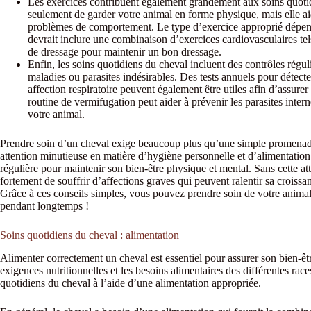
Les exercices contribuent également grandement aux soins quotid
seulement de garder votre animal en forme physique, mais elle a
problèmes de comportement. Le type d’exercice approprié dépendr
devrait inclure une combinaison d’exercices cardiovasculaires tel
de dressage pour maintenir un bon dressage.
Enfin, les soins quotidiens du cheval incluent des contrôles régul
maladies ou parasites indésirables. Des tests annuels pour détecte
affection respiratoire peuvent également être utiles afin d’assur
routine de vermifugation peut aider à prévenir les parasites inte
votre animal.
Prendre soin d’un cheval exige beaucoup plus qu’une simple promenade 
attention minutieuse en matière d’hygiène personnelle et d’alimentation
régulière pour maintenir son bien-être physique et mental. Sans cette at
fortement de souffrir d’affections graves qui peuvent ralentir sa crois
Grâce à ces conseils simples, vous pouvez prendre soin de votre animal
pendant longtemps !
Soins quotidiens du cheval : alimentation
Alimenter correctement un cheval est essentiel pour assurer son bien-êtr
exigences nutritionnelles et les besoins alimentaires des différentes rac
quotidiens du cheval à l’aide d’une alimentation appropriée.