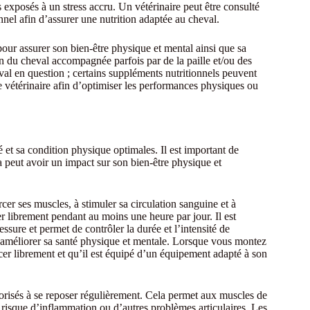
exposés à un stress accru. Un vétérinaire peut être consulté
nel afin d’assurer une nutrition adaptée au cheval.
pour assurer son bien-être physique et mental ainsi que sa
tion du cheval accompagnée parfois par de la paille et/ou des
val en question ; certains suppléments nutritionnels peuvent
e vétérinaire afin d’optimiser les performances physiques ou
 et sa condition physique optimales. Il est important de
la peut avoir un impact sur son bien-être physique et
cer ses muscles, à stimuler sa circulation sanguine et à
er librement pendant au moins une heure par jour. Il est
essure et permet de contrôler la durée et l’intensité de
 à améliorer sa santé physique et mentale. Lorsque vous montez
cer librement et qu’il est équipé d’un équipement adapté à son
torisés à se reposer régulièrement. Cela permet aux muscles de
le risque d’inflammation ou d’autres problèmes articulaires. Les