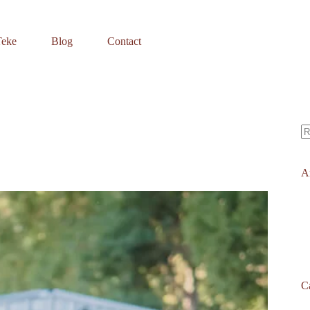
Teke
Blog
Contact
A
ré
Ar
C