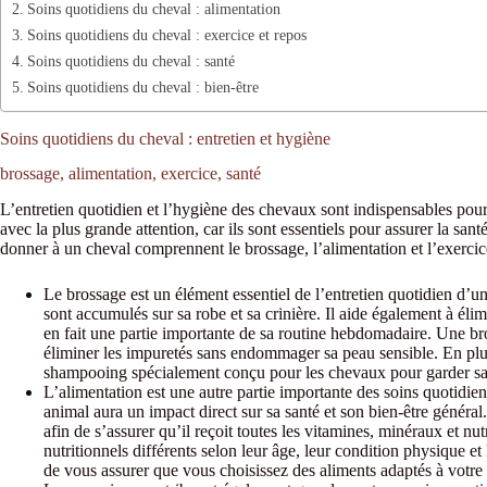
Soins quotidiens du cheval : alimentation
Soins quotidiens du cheval : exercice et repos
Soins quotidiens du cheval : santé
Soins quotidiens du cheval : bien-être
Soins quotidiens du cheval : entretien et hygiène
brossage, alimentation, exercice, santé
L’entretien quotidien et l’hygiène des chevaux sont indispensables pour l
avec la plus grande attention, car ils sont essentiels pour assurer la sa
donner à un cheval comprennent le brossage, l’alimentation et l’exercic
Le brossage est un élément essentiel de l’entretien quotidien d’un
sont accumulés sur sa robe et sa crinière. Il aide également à él
en fait une partie importante de sa routine hebdomadaire. Une b
éliminer les impuretés sans endommager sa peau sensible. En plus 
shampooing spécialement conçu pour les chevaux pour garder sa ro
L’alimentation est une autre partie importante des soins quotidie
animal aura un impact direct sur sa santé et son bien-être général
afin de s’assurer qu’il reçoit toutes les vitamines, minéraux et n
nutritionnels différents selon leur âge, leur condition physique et 
de vous assurer que vous choisissez des aliments adaptés à votre