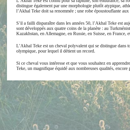
L’Akhal Teke est connu pour sa rapidité, son endurance, sa rob
distingue également par une morphologie plutôt atypique, athlét
l’Akhal Teke doit sa renommée ; une robe époustouflante aux r
S’il a failli disparaître dans les années 50, l’Akhal Teke est a
sont développés aux quatre coins de la planète : au Turkménist
Kazakhstan, en Allemagne, en Russie, en Suisse, en France, 
L’Akhal Teke est un cheval polyvalent qui se distingue dans tou
olympique, pour lequel il détient un record.
Si ce cheval vous intéresse et que vous souhaitez en apprendre 
Teke, un magnifique équidé aux nombreuses qualités, encore p